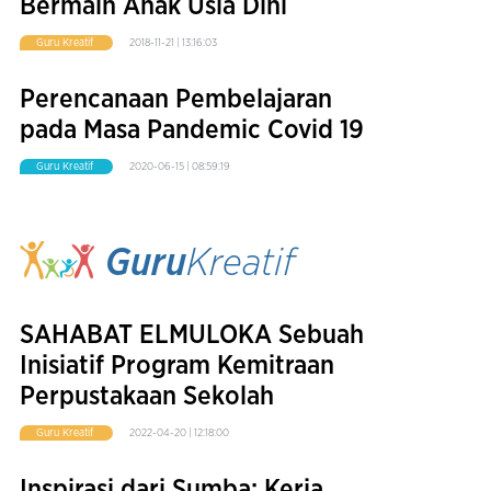
Bermain Anak Usia Dini
Guru Kreatif
2018-11-21 | 13:16:03
Perencanaan Pembelajaran
pada Masa Pandemic Covid 19
Guru Kreatif
2020-06-15 | 08:59:19
Guru
Kreatif
SAHABAT ELMULOKA Sebuah
Inisiatif Program Kemitraan
Perpustakaan Sekolah
Guru Kreatif
2022-04-20 | 12:18:00
Inspirasi dari Sumba: Kerja