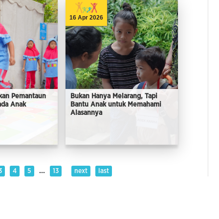
16 Apr 2026
kan Pemantaun
Bukan Hanya Melarang, Tapi
ada Anak
Bantu Anak untuk Memahami
Alasannya
...
3
4
5
13
next
last