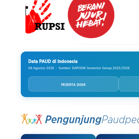
Data PAUD di Indonesia
06 Agustus 2026 · Sumber: DAPODIK Semester Genap 2025/2026
PESERTA DIDIK
Pengunjung
Paudpe